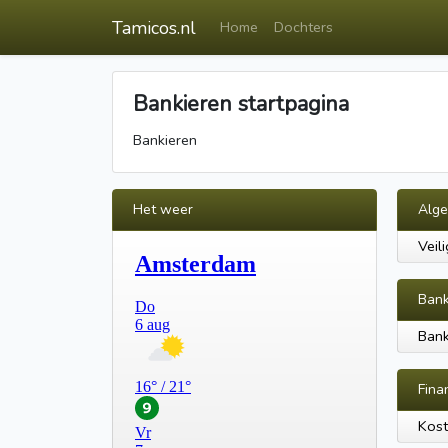
Tamicos.nl
Home
Dochters
Bankieren startpagina
Bankieren
Het weer
Alg
Veil
Ban
Bank
Fina
Kost