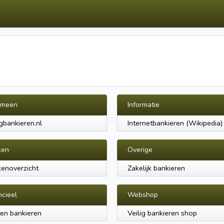
emeen
Informatie
igbankieren.nl
Internetbankieren (Wikipedia)
ken
Overige
enoverzicht
Zakelijk bankieren
ncieel
Webshop
en bankieren
Veilig bankieren shop